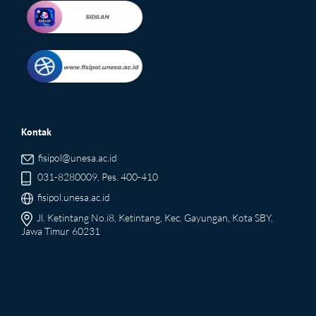
Kontak
fisipol@unesa.ac.id
031-8280009, Pes. 400-410
fisipol.unesa.ac.id
Jl. Ketintang No.i8, Ketintang, Kec. Gayungan, Kota SBY,
Jawa Timur 60231
.