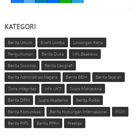
KATEGORI
Berita Umum
Event Lomba
Lowongan Kerja
Pengumuman
Berita Duka
Info Beasiswa
Berita Sosiologi
Berita Geografi
Berita Administrasi Negara
Berita BEM
Berita Sejarah
Zona Integritas
Info UKT
Suara Mahasiswa
Berita DPM
Suara Akademia
Berita Politik
Berita Komunikasi
Berita Hubungan Internasional
FISM
Berita PIPS
Berita PPKn
Prestasi